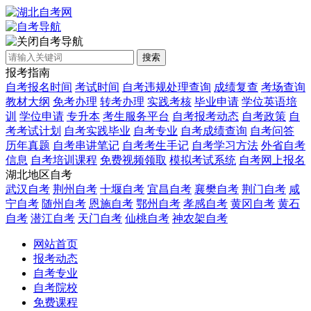
自考导航
搜索
报考指南
自考报名时间
考试时间
自考违规处理查询
成绩复查
考场查询
教材大纲
免考办理
转考办理
实践考核
毕业申请
学位英语培
训
学位申请
专升本
考生服务平台
自考报考动态
自考政策
自
考考试计划
自考实践毕业
自考专业
自考成绩查询
自考问答
历年真题
自考串讲笔记
自考考生手记
自考学习方法
外省自考
信息
自考培训课程
免费视频领取
模拟考试系统
自考网上报名
湖北地区自考
武汉自考
荆州自考
十堰自考
宜昌自考
襄樊自考
荆门自考
咸
宁自考
随州自考
恩施自考
鄂州自考
孝感自考
黄冈自考
黄石
自考
潜江自考
天门自考
仙桃自考
神农架自考
网站首页
报考动态
自考专业
自考院校
免费课程