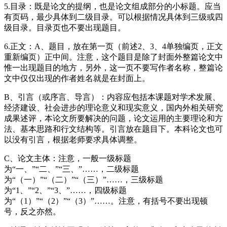
5.目录：既是论文的提纲，也是论文组成部分的小标题。应当
有页码，最少具体到二级目录。可以根据情况具体到三级或四
级目录。目录页也不要出现题目。
6.正文：A、题目，放在第一页（前述2、3、4单独编页，正文
重新编页）正中间。注意，这个题目是除了封面外整篇论文中
惟一出现题目的地方，另外，这一页不要写作者名称，整篇论
文中仅仅出现的作者姓名就是在封面上。
B、引言（或序言、导言）：内容应包括本课题对学术发展、
经济建设、社会进步的理论意义和现实意义，国内外相关研究
成果述评，本论文所要解决的问题，论文运用的主要理论和方
法、基本思路和行文结构等。引言放在题目下。本科论文也可
以没有引言，根据老师要求具体调整。
C、论文主体：注意，一般一级标题
为“一、”“二、”“三、”……，二级标题
为“（一）”“（二）”“（三）”……，三级标题
为“1、”“2、”“3、”……，四级标题
为“（1）”“（2）”“（3）”……。注意，有括号不要出现顿
号，反之亦然。