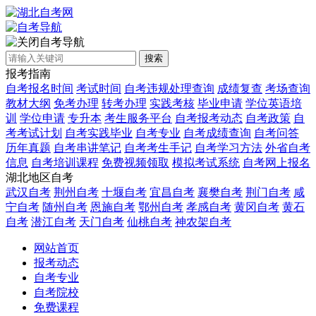
自考导航
搜索
报考指南
自考报名时间
考试时间
自考违规处理查询
成绩复查
考场查询
教材大纲
免考办理
转考办理
实践考核
毕业申请
学位英语培
训
学位申请
专升本
考生服务平台
自考报考动态
自考政策
自
考考试计划
自考实践毕业
自考专业
自考成绩查询
自考问答
历年真题
自考串讲笔记
自考考生手记
自考学习方法
外省自考
信息
自考培训课程
免费视频领取
模拟考试系统
自考网上报名
湖北地区自考
武汉自考
荆州自考
十堰自考
宜昌自考
襄樊自考
荆门自考
咸
宁自考
随州自考
恩施自考
鄂州自考
孝感自考
黄冈自考
黄石
自考
潜江自考
天门自考
仙桃自考
神农架自考
网站首页
报考动态
自考专业
自考院校
免费课程