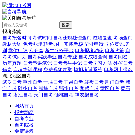
自考导航
搜索
报考指南
自考报名时间
考试时间
自考违规处理查询
成绩复查
考场查询
教材大纲
免考办理
转考办理
实践考核
毕业申请
学位英语培
训
学位申请
专升本
考生服务平台
自考报考动态
自考政策
自
考考试计划
自考实践毕业
自考专业
自考成绩查询
自考问答
历年真题
自考串讲笔记
自考考生手记
自考学习方法
外省自考
信息
自考培训课程
免费视频领取
模拟考试系统
自考网上报名
湖北地区自考
武汉自考
荆州自考
十堰自考
宜昌自考
襄樊自考
荆门自考
咸
宁自考
随州自考
恩施自考
鄂州自考
孝感自考
黄冈自考
黄石
自考
潜江自考
天门自考
仙桃自考
神农架自考
网站首页
报考动态
自考专业
自考院校
免费课程