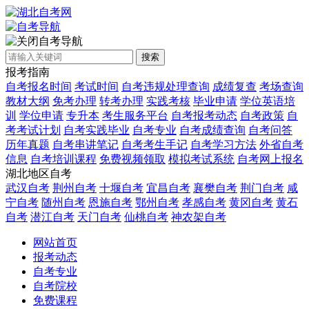
自考导航
搜索
报考指南
自考报名时间
考试时间
自考违规处理查询
成绩复查
考场查询
教材大纲
免考办理
转考办理
实践考核
毕业申请
学位英语培
训
学位申请
专升本
考生服务平台
自考报考动态
自考政策
自
考考试计划
自考实践毕业
自考专业
自考成绩查询
自考问答
历年真题
自考串讲笔记
自考考生手记
自考学习方法
外省自考
信息
自考培训课程
免费视频领取
模拟考试系统
自考网上报名
湖北地区自考
武汉自考
荆州自考
十堰自考
宜昌自考
襄樊自考
荆门自考
咸
宁自考
随州自考
恩施自考
鄂州自考
孝感自考
黄冈自考
黄石
自考
潜江自考
天门自考
仙桃自考
神农架自考
网站首页
报考动态
自考专业
自考院校
免费课程