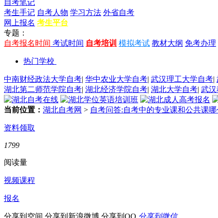
自考笔记
考生手记
自考人物
学习方法
外省自考
网上报名
考生平台
专题：
自考报名时间
考试时间
自考培训
模拟考试
教材大纲
免考办理
热门学校
中南财经政法大学自考
|
华中农业大学自考
|
武汉理工大学自考
|
湖北第二师范学院自考
|
湖北经济学院自考
|
湖北大学自考
|
武汉
当前位置：
湖北自考网
>
自考问答:自考中的专业课和公共课
资料领取
1799
阅读量
视频课程
报名
分享到空间
分享到新浪微博
分享到QQ
分享到微信