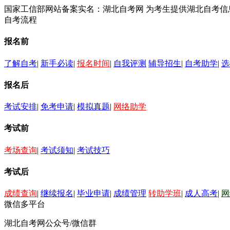
国家工信部网站备案实名：湖北自考网 为考生提供湖北自考
自考流程
报名前
了解自考
|
新手必读
|
报名时间
|
自我评测
辅导招生
|
自考助学
|
选
报名后
考试安排
|
免考申请
|
模拟真题
|
网络助学
考试前
考场查询
|
考试须知
|
考试技巧
考试后
成绩查询
|
继续报名
|
毕业申请
|
成绩管理
转助学班
|
成人高考
|
网
微信多平台
湖北自考网公众号/微信群