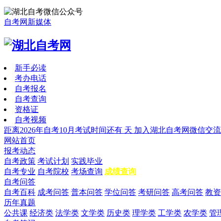
自考网新媒体
新手必读
考办电话
自考报名
自考查询
资格证
自考视频
距离2026年自考10月考试时间还有
天
加入湖北自考网微信交流
网站首页
报考动态
自考政策
考试计划
实践毕业
自考专业
自考院校
考场查询
成绩查询
自考问答
自考百科
成考问答
普本问答
学位问答
考研问答
高考问答
教资
历年真题
公共课
经济类
法学类
文学类
历史类
理学类
工学类
农学类
管