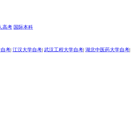
人高考
国际本科
学自考
|
江汉大学自考
|
武汉工程大学自考
|
湖北中医药大学自考
|