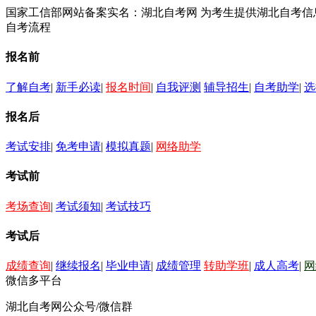
国家工信部网站备案实名：湖北自考网 为考生提供湖北自考
自考流程
报名前
了解自考
|
新手必读
|
报名时间
|
自我评测
辅导招生
|
自考助学
|
选
报名后
考试安排
|
免考申请
|
模拟真题
|
网络助学
考试前
考场查询
|
考试须知
|
考试技巧
考试后
成绩查询
|
继续报名
|
毕业申请
|
成绩管理
转助学班
|
成人高考
|
网
微信多平台
湖北自考网公众号/微信群