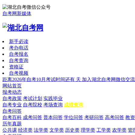
自考网新媒体
新手必读
考办电话
自考报名
自考查询
资格证
自考视频
距离2026年自考10月考试时间还有
天
加入湖北自考网微信交流
网站首页
报考动态
自考政策
考试计划
实践毕业
自考专业
自考院校
考场查询
成绩查询
自考问答
自考百科
成考问答
普本问答
学位问答
考研问答
高考问答
教资
历年真题
公共课
经济类
法学类
文学类
历史类
理学类
工学类
农学类
管