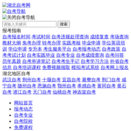
自考导航
搜索
报考指南
自考报名时间
考试时间
自考违规处理查询
成绩复查
考场查询
教材大纲
免考办理
转考办理
实践考核
毕业申请
学位英语培
训
学位申请
专升本
考生服务平台
自考报考动态
自考政策
自
考考试计划
自考实践毕业
自考专业
自考成绩查询
自考问答
历年真题
自考串讲笔记
自考考生手记
自考学习方法
外省自考
信息
自考培训课程
免费视频领取
模拟考试系统
自考网上报名
湖北地区自考
武汉自考
荆州自考
十堰自考
宜昌自考
襄樊自考
荆门自考
咸
宁自考
随州自考
恩施自考
鄂州自考
孝感自考
黄冈自考
黄石
自考
潜江自考
天门自考
仙桃自考
神农架自考
网站首页
报考动态
自考专业
自考院校
免费课程