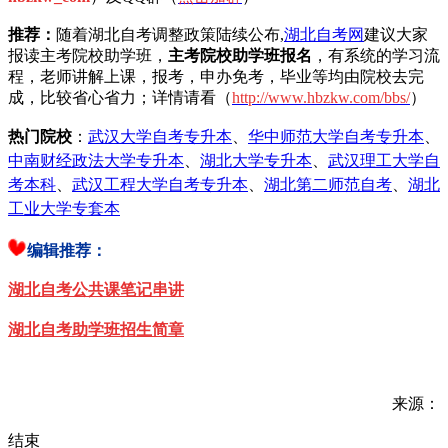
推荐：
随着湖北自考调整政策陆续公布,
湖北自考网
建议大家
报读主考院校助学班，
主考院校助学班报名
，有系统的学习流
程，老师讲解上课，报考，申办免考，毕业等均由院校去完
成，比较省心省力；详情请看（
h
ttp://www.hbzkw.com/bbs/
）
热门院校
：
武汉大学自考专升本
、
华中师范大学自考专升本
、
中南财经政法大学专升本
、
湖北大学专升本
、
武汉理工大学自
考本科
、
武汉工程大学自考专升本
、
湖北第二师范自考
、
湖北
工业大学专套本
编辑推荐：
湖北自考公共课笔记串讲
湖北自考助学班招生简章
来源：
结束