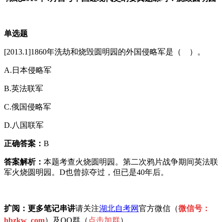
单选题
[2013.1]1860年洗劫和烧毁圆明园的外国侵略军是（ ）。
A.日本侵略军
B.英法联军
C.俄国侵略军
D.八国联军
正确答案：
B
答案解析：
本题考查火烧圆明园。第二次鸦片战争期间英法联
军火烧圆明园。D也曾掠夺过，但已是40年后。
扩阅：更多笔记串讲
请关注
湖北自考网
官方微信（
微信号：
hbzkw_com
）及QQ群（
点击加
群
）