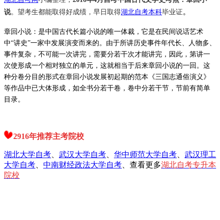
。
说
。望考生都能取得好成绩，早日取得
湖北自考本科
毕业证
章回小说：
是中国古代长篇小说的唯一体裁，它是在民间说话艺术
中“讲史”一家中发展演变而来的。由于所讲历史事件年代长、人物多、
事件复杂，不可能一次讲完，需要分若干次才能讲完，因此，第讲一
次使形成一个相对独立的单元，这就相当于后来章回小说的一回。这
种分卷分目的形式在章回小说发展初起期的范本《三国志通俗演义》
等作品中已大体形成，如全书分若干卷，卷中分若干节，节前有简单
目录。
2916年推荐主考院校
湖北大学自考
、
武汉大学自考
、
华中师范大学自考
、
武汉理工
大学自考
、
中南财经政法大学自考
、查看更多
湖北自考专升本
院校