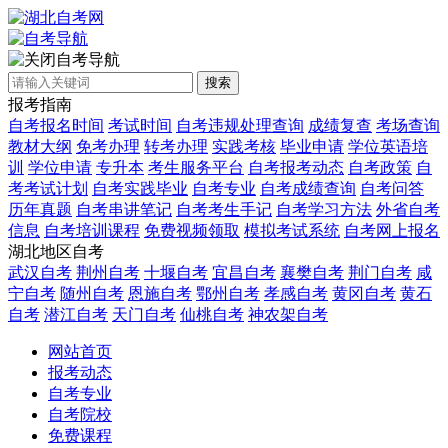
自考导航
搜索
报考指南
自考报名时间
考试时间
自考违规处理查询
成绩复查
考场查询
教材大纲
免考办理
转考办理
实践考核
毕业申请
学位英语培
训
学位申请
专升本
考生服务平台
自考报考动态
自考政策
自
考考试计划
自考实践毕业
自考专业
自考成绩查询
自考问答
历年真题
自考串讲笔记
自考考生手记
自考学习方法
外省自考
信息
自考培训课程
免费视频领取
模拟考试系统
自考网上报名
湖北地区自考
武汉自考
荆州自考
十堰自考
宜昌自考
襄樊自考
荆门自考
咸
宁自考
随州自考
恩施自考
鄂州自考
孝感自考
黄冈自考
黄石
自考
潜江自考
天门自考
仙桃自考
神农架自考
网站首页
报考动态
自考专业
自考院校
免费课程