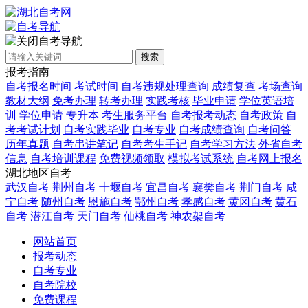
自考导航
搜索
报考指南
自考报名时间
考试时间
自考违规处理查询
成绩复查
考场查询
教材大纲
免考办理
转考办理
实践考核
毕业申请
学位英语培
训
学位申请
专升本
考生服务平台
自考报考动态
自考政策
自
考考试计划
自考实践毕业
自考专业
自考成绩查询
自考问答
历年真题
自考串讲笔记
自考考生手记
自考学习方法
外省自考
信息
自考培训课程
免费视频领取
模拟考试系统
自考网上报名
湖北地区自考
武汉自考
荆州自考
十堰自考
宜昌自考
襄樊自考
荆门自考
咸
宁自考
随州自考
恩施自考
鄂州自考
孝感自考
黄冈自考
黄石
自考
潜江自考
天门自考
仙桃自考
神农架自考
网站首页
报考动态
自考专业
自考院校
免费课程