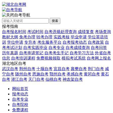
自考导航
搜索
报考指南
自考报名时间
考试时间
自考违规处理查询
成绩复查
考场查询
教材大纲
免考办理
转考办理
实践考核
毕业申请
学位英语培
训
学位申请
专升本
考生服务平台
自考报考动态
自考政策
自
考考试计划
自考实践毕业
自考专业
自考成绩查询
自考问答
历年真题
自考串讲笔记
自考考生手记
自考学习方法
外省自考
信息
自考培训课程
免费视频领取
模拟考试系统
自考网上报名
湖北地区自考
武汉自考
荆州自考
十堰自考
宜昌自考
襄樊自考
荆门自考
咸
宁自考
随州自考
恩施自考
鄂州自考
孝感自考
黄冈自考
黄石
自考
潜江自考
天门自考
仙桃自考
神农架自考
网站首页
报考动态
自考专业
自考院校
免费课程