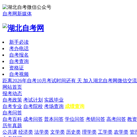
自考网新媒体
新手必读
考办电话
自考报名
自考查询
资格证
自考视频
距离2026年自考10月考试时间还有
天
加入湖北自考网微信交流
网站首页
报考动态
自考政策
考试计划
实践毕业
自考专业
自考院校
考场查询
成绩查询
自考问答
自考百科
成考问答
普本问答
学位问答
考研问答
高考问答
教资
历年真题
公共课
经济类
法学类
文学类
历史类
理学类
工学类
农学类
管