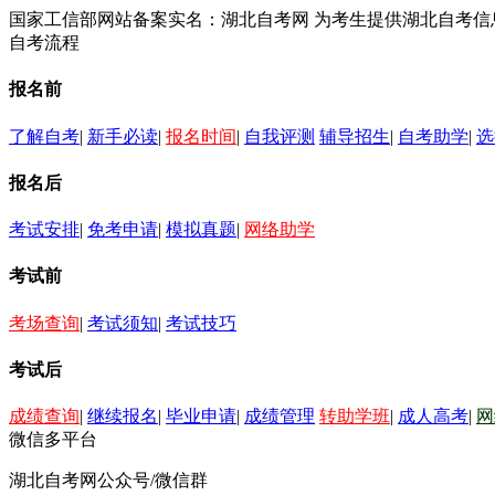
国家工信部网站备案实名：湖北自考网 为考生提供湖北自考
自考流程
报名前
了解自考
|
新手必读
|
报名时间
|
自我评测
辅导招生
|
自考助学
|
选
报名后
考试安排
|
免考申请
|
模拟真题
|
网络助学
考试前
考场查询
|
考试须知
|
考试技巧
考试后
成绩查询
|
继续报名
|
毕业申请
|
成绩管理
转助学班
|
成人高考
|
网
微信多平台
湖北自考网公众号/微信群