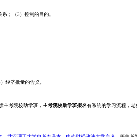
系；（3）控制的目的。
3）经济批量的含义。
读主考院校助学班，
主考院校助学班报名
有系统的学习流程，老
本
、
武汉理工大学自考专升本
、
中南财经政法大学自考
、等主考