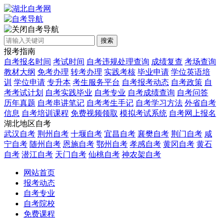
自考导航
搜索
报考指南
自考报名时间
考试时间
自考违规处理查询
成绩复查
考场查询
教材大纲
免考办理
转考办理
实践考核
毕业申请
学位英语培
训
学位申请
专升本
考生服务平台
自考报考动态
自考政策
自
考考试计划
自考实践毕业
自考专业
自考成绩查询
自考问答
历年真题
自考串讲笔记
自考考生手记
自考学习方法
外省自考
信息
自考培训课程
免费视频领取
模拟考试系统
自考网上报名
湖北地区自考
武汉自考
荆州自考
十堰自考
宜昌自考
襄樊自考
荆门自考
咸
宁自考
随州自考
恩施自考
鄂州自考
孝感自考
黄冈自考
黄石
自考
潜江自考
天门自考
仙桃自考
神农架自考
网站首页
报考动态
自考专业
自考院校
免费课程