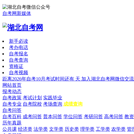
自考网新媒体
新手必读
考办电话
自考报名
自考查询
资格证
自考视频
距离2026年自考10月考试时间还有
天
加入湖北自考网微信交流
网站首页
报考动态
自考政策
考试计划
实践毕业
自考专业
自考院校
考场查询
成绩查询
自考问答
自考百科
成考问答
普本问答
学位问答
考研问答
高考问答
教资
历年真题
公共课
经济类
法学类
文学类
历史类
理学类
工学类
农学类
管