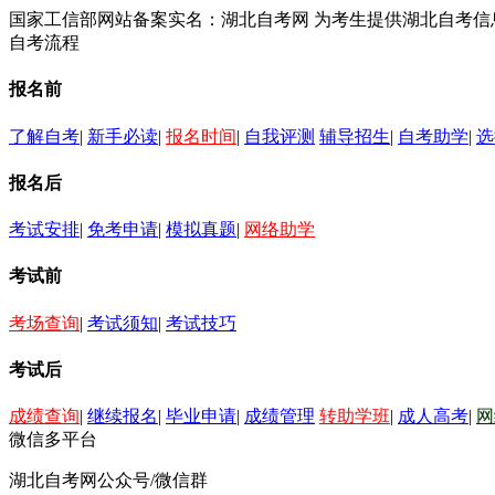
国家工信部网站备案实名：湖北自考网 为考生提供湖北自考
自考流程
报名前
了解自考
|
新手必读
|
报名时间
|
自我评测
辅导招生
|
自考助学
|
选
报名后
考试安排
|
免考申请
|
模拟真题
|
网络助学
考试前
考场查询
|
考试须知
|
考试技巧
考试后
成绩查询
|
继续报名
|
毕业申请
|
成绩管理
转助学班
|
成人高考
|
网
微信多平台
湖北自考网公众号/微信群