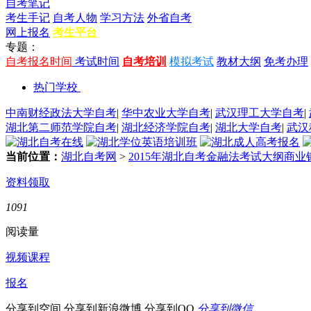
自考笔记
考生手记
自考人物
学习方法
外省自考
网上报名
考生平台
专题：
自考报名时间
考试时间
自考培训
模拟考试
教材大纲
免考办理
热门学校
中南财经政法大学自考
|
华中农业大学自考
|
武汉理工大学自考
|
湖北第二师范学院自考
|
湖北经济学院自考
|
湖北大学自考
|
武汉
当前位置：
湖北自考网
>
2015年湖北自考金融法考试大纲商
资料领取
1091
阅读量
视频课程
报名
分享到空间
分享到新浪微博
分享到QQ
分享到微信