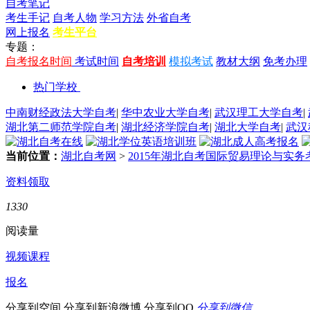
自考笔记
考生手记
自考人物
学习方法
外省自考
网上报名
考生平台
专题：
自考报名时间
考试时间
自考培训
模拟考试
教材大纲
免考办理
热门学校
中南财经政法大学自考
|
华中农业大学自考
|
武汉理工大学自考
|
湖北第二师范学院自考
|
湖北经济学院自考
|
湖北大学自考
|
武汉
当前位置：
湖北自考网
>
2015年湖北自考国际贸易理论与实
资料领取
1330
阅读量
视频课程
报名
分享到空间
分享到新浪微博
分享到QQ
分享到微信