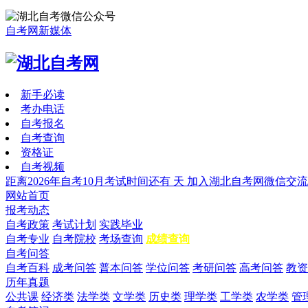
自考网新媒体
新手必读
考办电话
自考报名
自考查询
资格证
自考视频
距离2026年自考10月考试时间还有
天
加入湖北自考网微信交流
网站首页
报考动态
自考政策
考试计划
实践毕业
自考专业
自考院校
考场查询
成绩查询
自考问答
自考百科
成考问答
普本问答
学位问答
考研问答
高考问答
教资
历年真题
公共课
经济类
法学类
文学类
历史类
理学类
工学类
农学类
管