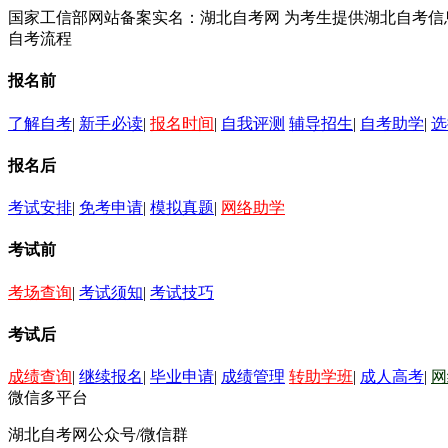
国家工信部网站备案实名：湖北自考网 为考生提供湖北自考
自考流程
报名前
了解自考
|
新手必读
|
报名时间
|
自我评测
辅导招生
|
自考助学
|
选
报名后
考试安排
|
免考申请
|
模拟真题
|
网络助学
考试前
考场查询
|
考试须知
|
考试技巧
考试后
成绩查询
|
继续报名
|
毕业申请
|
成绩管理
转助学班
|
成人高考
|
网
微信多平台
湖北自考网公众号/微信群