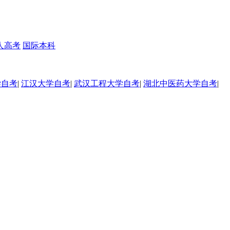
人高考
国际本科
学自考
|
江汉大学自考
|
武汉工程大学自考
|
湖北中医药大学自考
|