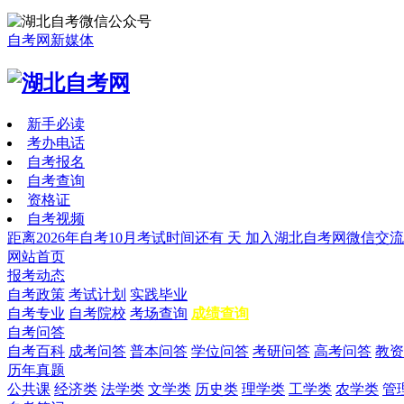
自考网新媒体
新手必读
考办电话
自考报名
自考查询
资格证
自考视频
距离2026年自考10月考试时间还有
天
加入湖北自考网微信交流
网站首页
报考动态
自考政策
考试计划
实践毕业
自考专业
自考院校
考场查询
成绩查询
自考问答
自考百科
成考问答
普本问答
学位问答
考研问答
高考问答
教资
历年真题
公共课
经济类
法学类
文学类
历史类
理学类
工学类
农学类
管