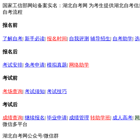
国家工信部网站备案实名：湖北自考网 为考生提供湖北自考
自考流程
报名前
了解自考
|
新手必读
|
报名时间
|
自我评测
辅导招生
|
自考助学
|
选
报名后
考试安排
|
免考申请
|
模拟真题
|
网络助学
考试前
考场查询
|
考试须知
|
考试技巧
考试后
成绩查询
|
继续报名
|
毕业申请
|
成绩管理
转助学班
|
成人高考
|
网
微信多平台
湖北自考网公众号/微信群