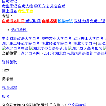
自考笔记
考生手记
自考人物
学习方法
外省自考
网上报名
考生平台
专题：
自考报名时间
考试时间
自考培训
模拟考试
教材大纲
免考办理
热门学校
中南财经政法大学自考
|
华中农业大学自考
|
武汉理工大学自考
|
湖北第二师范学院自考
|
湖北经济学院自考
|
湖北大学自考
|
武汉
当前位置：
湖北自考网
>
2015年湖北自考思想道德修养与法
资料领取
1678
阅读量
视频课程
报名
分享到空间
分享到新浪微博
分享到QQ
分享到微信