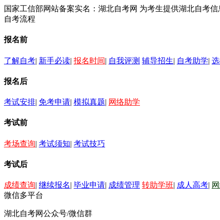
国家工信部网站备案实名：湖北自考网 为考生提供湖北自考
自考流程
报名前
了解自考
|
新手必读
|
报名时间
|
自我评测
辅导招生
|
自考助学
|
选
报名后
考试安排
|
免考申请
|
模拟真题
|
网络助学
考试前
考场查询
|
考试须知
|
考试技巧
考试后
成绩查询
|
继续报名
|
毕业申请
|
成绩管理
转助学班
|
成人高考
|
网
微信多平台
湖北自考网公众号/微信群