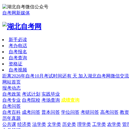
自考网新媒体
新手必读
考办电话
自考报名
自考查询
资格证
自考视频
距离2026年自考10月考试时间还有
天
加入湖北自考网微信交流
网站首页
报考动态
自考政策
考试计划
实践毕业
自考专业
自考院校
考场查询
成绩查询
自考问答
自考百科
成考问答
普本问答
学位问答
考研问答
高考问答
教资
历年真题
公共课
经济类
法学类
文学类
历史类
理学类
工学类
农学类
管