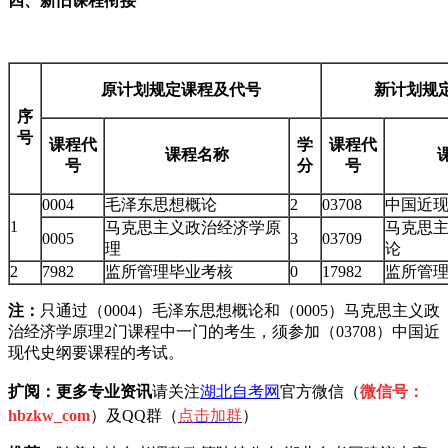
四、新旧课程衔接
原计划规定课程及代号
新计划规
序
号
课程代
学
课程代
课程名称
号
分
号
0004
毛泽东思想概论
2
03708
中国近
1
马克思主义政治经济学原
马克思
0005
3
03709
理
论
2
7982
监所管理毕业考核
0
17982
监所管
注：
只通过（0004）毛泽东思想概论和（0005）马克思主义政
治经济学原理2门课程中一门的考生，须参加（03708）中国近
现代史纲要课程的考试。
扩阅：更多专业资讯
请关注
湖北自考网
官方微信（
微信号：
hbzkw_com
）及QQ群（
点击加
群
）