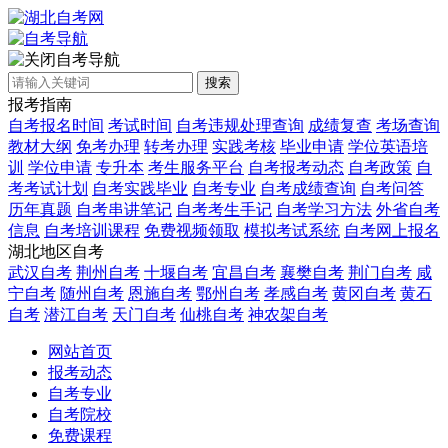
自考导航
搜索
报考指南
自考报名时间
考试时间
自考违规处理查询
成绩复查
考场查询
教材大纲
免考办理
转考办理
实践考核
毕业申请
学位英语培
训
学位申请
专升本
考生服务平台
自考报考动态
自考政策
自
考考试计划
自考实践毕业
自考专业
自考成绩查询
自考问答
历年真题
自考串讲笔记
自考考生手记
自考学习方法
外省自考
信息
自考培训课程
免费视频领取
模拟考试系统
自考网上报名
湖北地区自考
武汉自考
荆州自考
十堰自考
宜昌自考
襄樊自考
荆门自考
咸
宁自考
随州自考
恩施自考
鄂州自考
孝感自考
黄冈自考
黄石
自考
潜江自考
天门自考
仙桃自考
神农架自考
网站首页
报考动态
自考专业
自考院校
免费课程