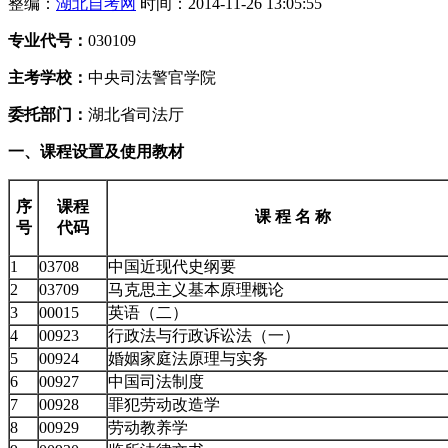
整编：
湖北自考网
时间：2014-11-26 13:05:55
专业代号：
030109
主考学校：
中央司法警官学院
委托部门：
湖北省司法厅
一、课程设置及使用教材
序
课程
课 程 名 称
号
代码
1
03708
中国近现代史纲要
2
03709
马克思主义基本原理概论
3
00015
英语（二）
4
00923
行政法与行政诉讼法（一）
5
00924
婚姻家庭法原理与实务
6
00927
中国司法制度
7
00928
罪犯劳动改造学
8
00929
劳动教养学