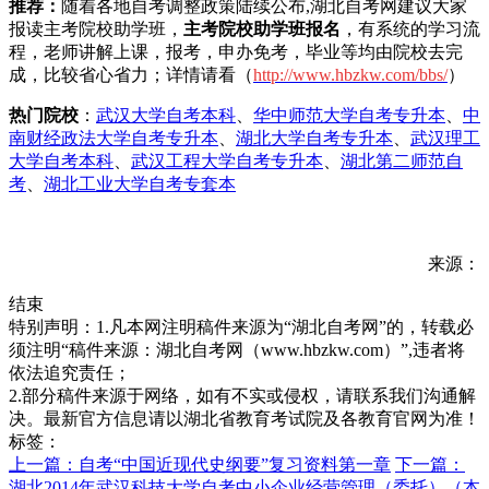
推荐：
随着各地自考调整政策陆续公布,湖北自考网建议大家
报读主考院校助学班，
主考院校助学班报名
，有系统的学习流
程，老师讲解上课，报考，申办免考，毕业等均由院校去完
成，比较省心省力；详情请看（
h
ttp://www.hbzkw.com/bbs/
）
热门院校
：
武汉大学自考本科
、
华中师范大学自考专升本
、
中
南财经政法大学自考专升本
、
湖北大学自考专升本
、
武汉理工
大学自考本科
、
武汉工程大学自考专升本
、
湖北第二师范自
考
、
湖北工业大学自考专套本
来源：
结束
特别声明：1.凡本网注明稿件来源为“湖北自考网”的，转载必
须注明“稿件来源：湖北自考网（www.hbzkw.com）”,违者将
依法追究责任；
2.部分稿件来源于网络，如有不实或侵权，请联系我们沟通解
决。最新官方信息请以湖北省教育考试院及各教育官网为准！
标签：
上一篇：自考“中国近现代史纲要”复习资料第一章
下一篇：
湖北2014年武汉科技大学自考中小企业经营管理（委托）（本