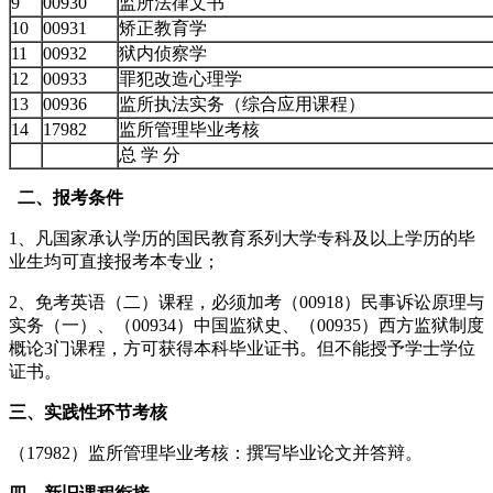
9
00930
监所法律文书
10
00931
矫正教育学
11
00932
狱内侦察学
12
00933
罪犯改造心理学
13
00936
监所执法实务（综合应用课程）
14
17982
监所管理毕业考核
总 学 分
二、报考条件
1、凡国家承认学历的国民教育系列大学专科及以上学历的毕
业生均可直接报考本专业；
2、免考英语（二）课程，必须加考（00918）民事诉讼原理与
实务（一）、（00934）中国监狱史、（00935）西方监狱制度
概论3门课程，方可获得本科毕业证书。但不能授予学士学位
证书。
三、实践性环节考核
（17982）监所管理毕业考核：撰写毕业论文并答辩。