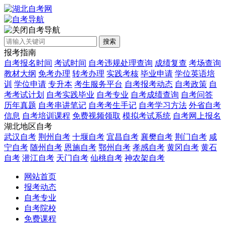
自考导航
搜索
报考指南
自考报名时间
考试时间
自考违规处理查询
成绩复查
考场查询
教材大纲
免考办理
转考办理
实践考核
毕业申请
学位英语培
训
学位申请
专升本
考生服务平台
自考报考动态
自考政策
自
考考试计划
自考实践毕业
自考专业
自考成绩查询
自考问答
历年真题
自考串讲笔记
自考考生手记
自考学习方法
外省自考
信息
自考培训课程
免费视频领取
模拟考试系统
自考网上报名
湖北地区自考
武汉自考
荆州自考
十堰自考
宜昌自考
襄樊自考
荆门自考
咸
宁自考
随州自考
恩施自考
鄂州自考
孝感自考
黄冈自考
黄石
自考
潜江自考
天门自考
仙桃自考
神农架自考
网站首页
报考动态
自考专业
自考院校
免费课程