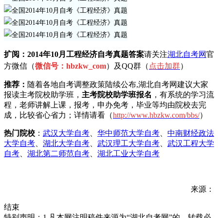
扩阅：2014年10月工程经济自考真题
答案
请关注
湖北自考网
官
方微信（
微信号：hbzkw_com
）及QQ群（
点击加
群
）
推荐：
随着各地自考调整政策陆续公布,湖北自考网建议大家
报读主考院校助学班，
主考院校助学班报名
，有系统的学习流
程，老师讲解上课，报考，申办免考，毕业等均由院校去完
成，比较省心省力；详情请看（
h
ttp://www.hbzkw.com/bbs/
）
热门院校
：
武汉大学自考
、
华中师范大学自考
、
中南财经政法
大学自考
、
湖北大学自考
、
武汉理工大学自考
、
武汉工程大学
自考
、
湖北第二师范自考
、
湖北工业大学自考
来源：
结束
特别声明：1.凡本网注明稿件来源为“湖北自考网”的，转载必