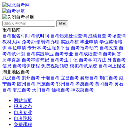
自考导航
搜索
报考指南
自考报名时间
考试时间
自考违规处理查询
成绩复查
考场查询
教材大纲
免考办理
转考办理
实践考核
毕业申请
学位英语培
训
学位申请
专升本
考生服务平台
自考报考动态
自考政策
自
考考试计划
自考实践毕业
自考专业
自考成绩查询
自考问答
历年真题
自考串讲笔记
自考考生手记
自考学习方法
外省自考
信息
自考培训课程
免费视频领取
模拟考试系统
自考网上报名
湖北地区自考
武汉自考
荆州自考
十堰自考
宜昌自考
襄樊自考
荆门自考
咸
宁自考
随州自考
恩施自考
鄂州自考
孝感自考
黄冈自考
黄石
自考
潜江自考
天门自考
仙桃自考
神农架自考
网站首页
报考动态
自考专业
自考院校
免费课程