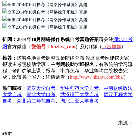
扩阅：2014年10月网络操作系统自考真题
答案
请关注
湖北自考
网
官方微信（
微信号：hbzkw_com
）及QQ群（
点击加
群
）
推荐：
随着各地自考调整政策陆续公布,湖北自考网建议大家
报读主考院校助学班，
主考院校助学班报名
，有系统的学习流
程，老师讲解上课，报考，申办免考，毕业等均由院校去完
成，比较省心省力；详情请看（
h
ttp://www.hbzkw.com/bbs/
）
热门院校
：
武汉大学自考
、
华中师范大学自考
、
中南财经政法
大学自考
、
湖北大学自考
、
武汉理工大学自考
、
武汉工程大学
自考
、
湖北第二师范自考
、
湖北工业大学自考
来源：
结束