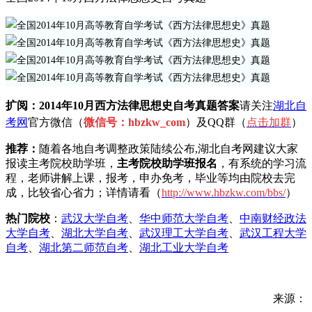
扩阅：2014年10月西方法律思想史自考真题
答案
请关注
湖北自
考网
官方微信（
微信号：hbzkw_com
）及QQ群（
点击加
群
）
推荐：
随着各地自考调整政策陆续公布,湖北自考网建议大家
报读主考院校助学班，
主考院校助学班报名
，有系统的学习流
程，老师讲解上课，报考，申办免考，毕业等均由院校去完
成，比较省心省力；详情请看（
h
ttp://www.hbzkw.com/bbs/
）
热门院校
：
武汉大学自考
、
华中师范大学自考
、
中南财经政法
大学自考
、
湖北大学自考
、
武汉理工大学自考
、
武汉工程大学
自考
、
湖北第二师范自考
、
湖北工业大学自考
来源：