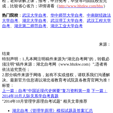
程，老师讲解上课，报考，申办免考，毕业等均由院校去完
成，比较省心省力；详情请看（
h
ttp://www.hbzkw.com/bbs/
）
热门院校
：
武汉大学自考
、
华中师范大学自考
、
中南财经政法
大学自考
、
湖北大学自考
、
武汉理工大学自考
、
武汉工程大学
自考
、
湖北第二师范自考
、
湖北工业大学自考
来源：
结束
特别声明：1.凡本网注明稿件来源为“湖北自考网”的，转载必
须注明“稿件来源：湖北自考网（www.hbzkw.com）”,违者将
依法追究责任；
2.部分稿件来源于网络，如有不实或侵权，请联系我们沟通解
决。最新官方信息请以湖北省教育考试院及各教育官网为准！
标签：
上一篇：自考“中国近现代史纲要”复习资料第一章
下一篇：
2014年10月人际关系学自考真题
"2014年10月管理学原理自考试题" 相关文章推荐
湖北自考《管理学原理》模拟试题及答案汇总