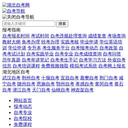
自考导航
搜索
报考指南
自考报名时间
考试时间
自考违规处理查询
成绩复查
考场查询
教材大纲
免考办理
转考办理
实践考核
毕业申请
学位英语培
训
学位申请
专升本
考生服务平台
自考报考动态
自考政策
自
考考试计划
自考实践毕业
自考专业
自考成绩查询
自考问答
历年真题
自考串讲笔记
自考考生手记
自考学习方法
外省自考
信息
自考培训课程
免费视频领取
模拟考试系统
自考网上报名
湖北地区自考
武汉自考
荆州自考
十堰自考
宜昌自考
襄樊自考
荆门自考
咸
宁自考
随州自考
恩施自考
鄂州自考
孝感自考
黄冈自考
黄石
自考
潜江自考
天门自考
仙桃自考
神农架自考
网站首页
报考动态
自考专业
自考院校
免费课程