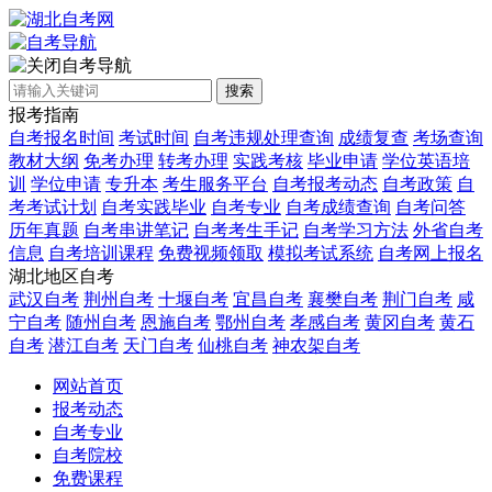
自考导航
搜索
报考指南
自考报名时间
考试时间
自考违规处理查询
成绩复查
考场查询
教材大纲
免考办理
转考办理
实践考核
毕业申请
学位英语培
训
学位申请
专升本
考生服务平台
自考报考动态
自考政策
自
考考试计划
自考实践毕业
自考专业
自考成绩查询
自考问答
历年真题
自考串讲笔记
自考考生手记
自考学习方法
外省自考
信息
自考培训课程
免费视频领取
模拟考试系统
自考网上报名
湖北地区自考
武汉自考
荆州自考
十堰自考
宜昌自考
襄樊自考
荆门自考
咸
宁自考
随州自考
恩施自考
鄂州自考
孝感自考
黄冈自考
黄石
自考
潜江自考
天门自考
仙桃自考
神农架自考
网站首页
报考动态
自考专业
自考院校
免费课程