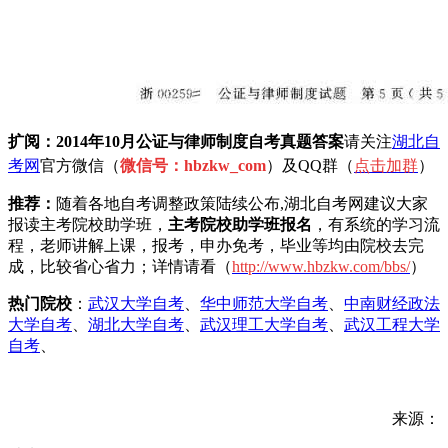
扩阅：2014年10月公证与律师制度自考真题
答案
请关注
湖北自
考网
官方微信（
微信号：hbzkw_com
）及QQ群（
点击加
群
）
推荐：
随着各地自考调整政策陆续公布,湖北自考网建议大家
报读主考院校助学班，
主考院校助学班报名
，有系统的学习流
程，老师讲解上课，报考，申办免考，毕业等均由院校去完
成，比较省心省力；详情请看（
h
ttp://www.hbzkw.com/bbs/
）
热门院校
：
武汉大学自考
、
华中师范大学自考
、
中南财经政法
大学自考
、
湖北大学自考
、
武汉理工大学自考
、
武汉工程大学
自考
、
来源：