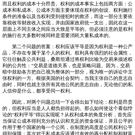
而且权利的成本十分昂贵。权利的成本事实上包括两方面：公
成本和私成本。公成本方面主要体现在权利的创设、权利施行
条件的准备以及当权利受到侵犯时的救济，而这一部分主要依
靠税收等财政收入实现，并由国家政府统一支出，因此在这一
层面上不同主体之间应当大致是平等的。但必须注意的是权利
的施行在大多数时候同样是需要消耗大量私成本的。
第二个问题的答案：权利应该平等是因为权利是一种公产
品，不存在专属于某个人的权利。权利具有强烈的社会属性，
它往往触及公共利益，桑斯坦通过将权利比喻为交易来描述权
利的公共性：“交易是道德关系，也是策略问题。因为，交易
暗中鼓励各方把自己视为整体的一部分，视为唯一的诉讼中主
张权利的一方。根据美国的社会契约，当我主张自己的意志自
由时，同时也就主张所有其他公民的意志自由，无论他们的私
人信仰是什么，都享受同一权利。
因此，对两个问题总结一下会得出如下结论：权利是昂贵
的，但权利应当是人人都负担得起的。那么如何使这个看似悖
论的“权利平等”得以实现呢？从权利成本的角度分析，首先应
当保证公成本得到充分的认识和充足的资金保证，并且公平的
作用于整个国家的每一个公民，在制度的高度是公民权利公平
得到保障；其次对于私成本应该通过有效的再分配机制和财富