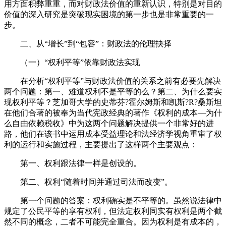
用方面积弊重重，而对财政法价值的重新认识，特别是对目的
价值的深入研究是突破现实困境的第一步也是非常重要的一
步。
二、从“增长”到“包容”：财政法的伦理抉择
（一）“权利平等”依靠财政法实现
在分析“权利平等”与财政法价值的关系之前有必要先解决
两个问题：第一、难道权利不是平等的么？第二、为什么要实
现权利平等？芝加哥大学的史蒂芬?霍尔姆斯和凯斯?R?桑斯坦
在他们合著的被奉为当代宪政经典的著作《权利的成本—为什
么自由依赖税收》中为这两个问题解决提供一个非常好的进
路，他们在该书中运用成本受益理论和法经济学视角重审了权
利的运行和实施过程，主要提出了这样两个主要观点：
第一、权利跟法律一样是创设的。
第二、权利“随着时间并通过司法而改变”。
第一个问题的答案：权利确实是不平等的。虽然说法律中
规定了公民平等的享有权利，但法定权利同实有权利是两个截
然不同的概念，二者不可能完全重合。因为权利是有成本的，