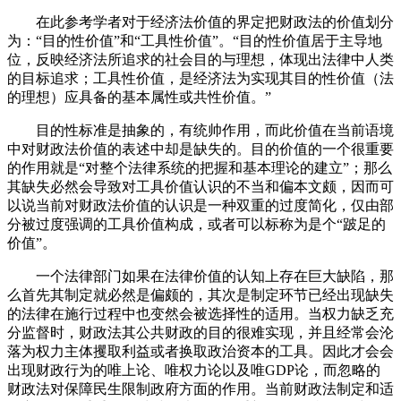
在此参考学者对于经济法价值的界定把财政法的价值划分
为：“目的性价值”和“工具性价值”。“目的性价值居于主导地
位，反映经济法所追求的社会目的与理想，体现出法律中人类
的目标追求；工具性价值，是经济法为实现其目的性价值（法
的理想）应具备的基本属性或共性价值。”
目的性标准是抽象的，有统帅作用，而此价值在当前语境
中对财政法价值的表述中却是缺失的。目的价值的一个很重要
的作用就是“对整个法律系统的把握和基本理论的建立”；那么
其缺失必然会导致对工具价值认识的不当和偏本文颇，因而可
以说当前对财政法价值的认识是一种双重的过度简化，仅由部
分被过度强调的工具价值构成，或者可以标称为是个“跛足的
价值”。
一个法律部门如果在法律价值的认知上存在巨大缺陷，那
么首先其制定就必然是偏颇的，其次是制定环节已经出现缺失
的法律在施行过程中也变然会被选择性的适用。当权力缺乏充
分监督时，财政法其公共财政的目的很难实现，并且经常会沦
落为权力主体攫取利益或者换取政治资本的工具。因此才会会
出现财政行为的唯上论、唯权力论以及唯GDP论，而忽略的
财政法对保障民生限制政府方面的作用。当前财政法制定和适