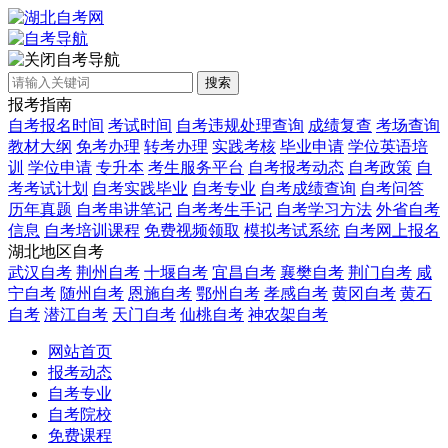
自考导航
搜索
报考指南
自考报名时间
考试时间
自考违规处理查询
成绩复查
考场查询
教材大纲
免考办理
转考办理
实践考核
毕业申请
学位英语培
训
学位申请
专升本
考生服务平台
自考报考动态
自考政策
自
考考试计划
自考实践毕业
自考专业
自考成绩查询
自考问答
历年真题
自考串讲笔记
自考考生手记
自考学习方法
外省自考
信息
自考培训课程
免费视频领取
模拟考试系统
自考网上报名
湖北地区自考
武汉自考
荆州自考
十堰自考
宜昌自考
襄樊自考
荆门自考
咸
宁自考
随州自考
恩施自考
鄂州自考
孝感自考
黄冈自考
黄石
自考
潜江自考
天门自考
仙桃自考
神农架自考
网站首页
报考动态
自考专业
自考院校
免费课程