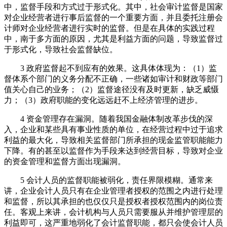
中，监督手段和方式过于形式化。其中，社会审计监督是国家
对企业经营者进行事后监督的一个重要方面，并且委托注册会
计师对企业经营者进行实时的监督。但是在具体的实践过程
中，南于多方面的原因，尤其是利益方面的问题，导致监督过
于形式化，导致社会监督缺位。
3 政府监督起不到应有的效果。这具体体现为：（1）监
督体系个部门的义务分配不正确，一些诸如审计和财政等部门
值关心自己的业务；（2）监督途径没有及时更新，缺乏威慑
力；（3）政府职能的变化远远赶不上经济管理的进步。
4 资金管理存在漏洞。随着我国金融体制改革步伐的深
入，企业和某些具有事业性质的单位，在经营过程中过于追求
利益的最大化，导致相关监督部门所承担的现金监管职能能力
下降。有的甚至以监督作为手段来达到经营目标，导致对企业
的资金管理和监督方面出现漏洞。
5 会计人员的监督职能被弱化，责任界限模糊。通常来
讲，企业会计人员只有在企业管理者授权的范围之内进行处理
和监督，所以其承担的也仅仅只是授权者授权范围内的岗位责
任。客观上来讲，会计机构与人员只需要服从并维护管理层的
利益即可，这严重地弱化了会计监督职能，都只会使会计人员