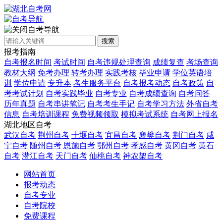
自考导航
搜索
报考指南
自考报名时间
考试时间
自考违规处理查询
成绩复查
考场查询
教材大纲
免考办理
转考办理
实践考核
毕业申请
学位英语培
训
学位申请
专升本
考生服务平台
自考报考动态
自考政策
自
考考试计划
自考实践毕业
自考专业
自考成绩查询
自考问答
历年真题
自考串讲笔记
自考考生手记
自考学习方法
外省自考
信息
自考培训课程
免费视频领取
模拟考试系统
自考网上报名
湖北地区自考
武汉自考
荆州自考
十堰自考
宜昌自考
襄樊自考
荆门自考
咸
宁自考
随州自考
恩施自考
鄂州自考
孝感自考
黄冈自考
黄石
自考
潜江自考
天门自考
仙桃自考
神农架自考
网站首页
报考动态
自考专业
自考院校
免费课程