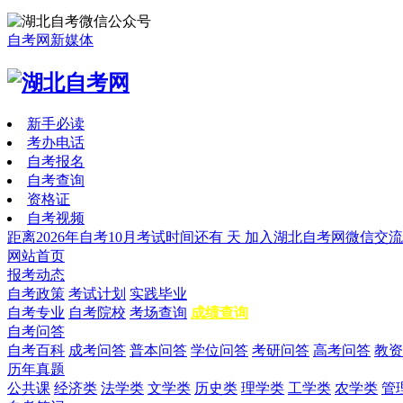
自考网新媒体
新手必读
考办电话
自考报名
自考查询
资格证
自考视频
距离2026年自考10月考试时间还有
天
加入湖北自考网微信交流
网站首页
报考动态
自考政策
考试计划
实践毕业
自考专业
自考院校
考场查询
成绩查询
自考问答
自考百科
成考问答
普本问答
学位问答
考研问答
高考问答
教资
历年真题
公共课
经济类
法学类
文学类
历史类
理学类
工学类
农学类
管