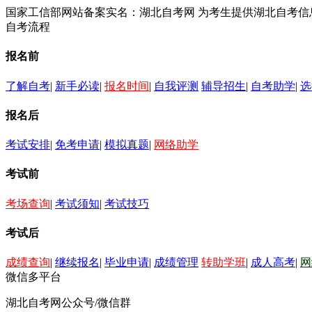
国家工信部网站备案实名：湖北自考网 为考生提供湖北自考
自考流程
报名前
了解自考
|
新手必读
|
报名时间
|
自我评测
辅导招生
|
自考助学
|
选
报名后
考试安排
|
免考申请
|
模拟真题
|
网络助学
考试前
考场查询
|
考试须知
|
考试技巧
考试后
成绩查询
|
继续报名
|
毕业申请
|
成绩管理
转助学班
|
成人高考
|
网
微信多平台
湖北自考网公众号/微信群