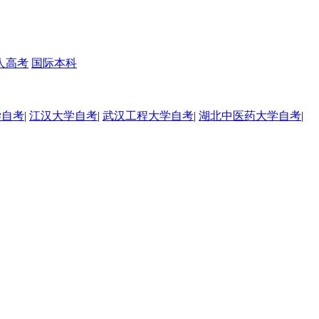
人高考
国际本科
学自考
|
江汉大学自考
|
武汉工程大学自考
|
湖北中医药大学自考
|