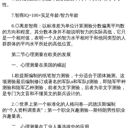
性。
7.智商IQ=100×实足年龄/智力年龄
8.◎离差智商：以标准差为单位计算测验分数偏离平均数
的方向和程度。其分数本身并不能说明智力的实际高低，它只
是一个相对值，表明一个人的智力水平相对于和他同类型的人
群群体的平均水平所处的高低位置。
第二节心理测量在欧美的发展
一、心理测量在美国的崛起
1.欧提斯编制的纸笔智力测验，十分适合于团体施测。这
项测验最后编制修订成著名的军队α和军队β测验，即陆军甲种
测验和陆军乙种测验，前者为文字测验，后者为非文字测验，
是专门为文盲和不懂英文的新兵设计的。
2.◇世界上第一个标准化的人格问卷—武德沃斯编制
的“个人资料调查表”；第一个职业兴趣测验—斯特朗男性职业
兴趣量表。
二、心理测量在工业人事选拔中的应用