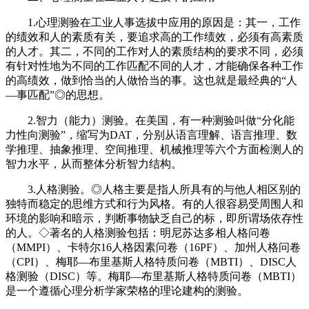
1.心理测验在工业人事选拔中应用的原因是：其一，工作
的绩效和人的素质有关，要追求高的工作绩效，必须有高素质
的人才。其二，不同的工作对人的素质结构的要求不同，必须
有针对性地为不同的工作匹配不同的人才，才能确保各种工作
的高绩效，做到恰当的人做恰当的事。这也就是最经典的“人
—事匹配”◎的思想。
2.智力（能力）测验。在美国，有一种测验叫做“分化能
力性向测验”，缩写为DAT，分别从语言理解、语言推理、数
学推理、抽象推理、空间推理、机械推理等六个方面检测人的
智力水平，从而整体分析智力结构。
3.人格测验。◎人格主要是指人所具有的与他人相区别的
独特而稳定的思维方式和行为风格。有的人很容易受周围人和
环境的影响和暗示，判断事物缺乏自己的标，即所谓场依存性
的人。◇著名的人格测验包括：明尼苏达多相人格问卷
（MMPI）、卡特尔16人格因素问卷（16PF）、加州人格问卷
（CPI）、梅耶—布里基斯人格特质问卷（MBTI）、DISC人
格测验（DISC）等。梅耶—布里基斯人格特质问卷（MBTI）
是一个遵循心理分析学家荣格的理论建构的测验。