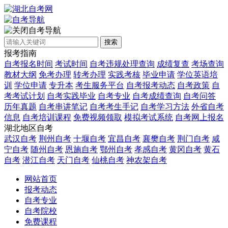
自考导航
搜索
报考指南
自考报名时间
考试时间
自考违规处理查询
成绩复查
考场查询
教材大纲
免考办理
转考办理
实践考核
毕业申请
学位英语培
训
学位申请
专升本
考生服务平台
自考报考动态
自考政策
自
考考试计划
自考实践毕业
自考专业
自考成绩查询
自考问答
历年真题
自考串讲笔记
自考考生手记
自考学习方法
外省自考
信息
自考培训课程
免费视频领取
模拟考试系统
自考网上报名
湖北地区自考
武汉自考
荆州自考
十堰自考
宜昌自考
襄樊自考
荆门自考
咸
宁自考
随州自考
恩施自考
鄂州自考
孝感自考
黄冈自考
黄石
自考
潜江自考
天门自考
仙桃自考
神农架自考
网站首页
报考动态
自考专业
自考院校
免费课程