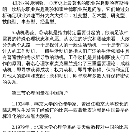
4.职业兴趣测验。◇历史上最著名的职业兴趣测验有斯特
朗—坎培尔职业兴趣测验和霍兰德职业兴趣问卷。它们通过分
析确定职业兴趣而分为六大类◇：社交型、艺术型、研究型、
技能型、事务型、经营型。
5.动机测验。◎动机是指由特定需要引起的，欲满足该种
需要的特殊心理状态和意愿。从以往的研究和测验来看，大致
分为两个思路：一个是探讨人的一般生活动机；一个是专门探
讨人的工作动机。一般生活动机是指人们广泛的生活领域中具
有普遍性的需求所导致的动机。工作动机是具体指驱使人们工
作的原因。著名心理学家麦克里兰提出了三重需要理论：成就
动机，即寻求获得成功；权力动机，即寻求获得、保持和运用
对他人的影响和支配；亲和动机，即寻求与多数人群保持密切
的关系。
第三节心理测量在中国落户
1.1924年，燕京大学的心理学家、曾出任燕京大学校长的
陆志韦先生发表了经修订的比奈—西蒙量表这就是中国最早的
标准化的比奈智力测验。
2.1979年，北京大学心理学系的吴天敏教授对中国的比奈