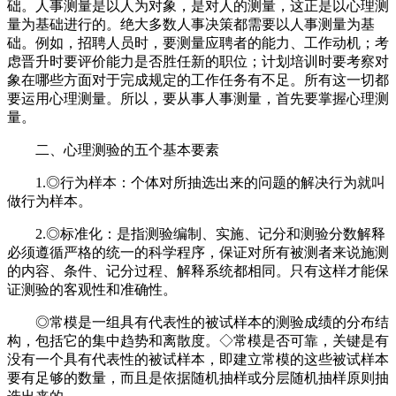
础。人事测量是以人为对象，是对人的测量，这正是以心理测
量为基础进行的。绝大多数人事决策都需要以人事测量为基
础。例如，招聘人员时，要测量应聘者的能力、工作动机；考
虑晋升时要评价能力是否胜任新的职位；计划培训时要考察对
象在哪些方面对于完成规定的工作任务有不足。所有这一切都
要运用心理测量。所以，要从事人事测量，首先要掌握心理测
量。
二、心理测验的五个基本要素
1.◎行为样本：个体对所抽选出来的问题的解决行为就叫
做行为样本。
2.◎标准化：是指测验编制、实施、记分和测验分数解释
必须遵循严格的统一的科学程序，保证对所有被测者来说施测
的内容、条件、记分过程、解释系统都相同。只有这样才能保
证测验的客观性和准确性。
◎常模是一组具有代表性的被试样本的测验成绩的分布结
构，包括它的集中趋势和离散度。◇常模是否可靠，关键是有
没有一个具有代表性的被试样本，即建立常模的这些被试样本
要有足够的数量，而且是依据随机抽样或分层随机抽样原则抽