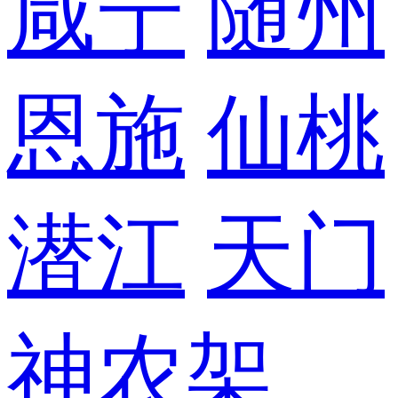
咸宁
随州
恩施
仙桃
潜江
天门
神农架