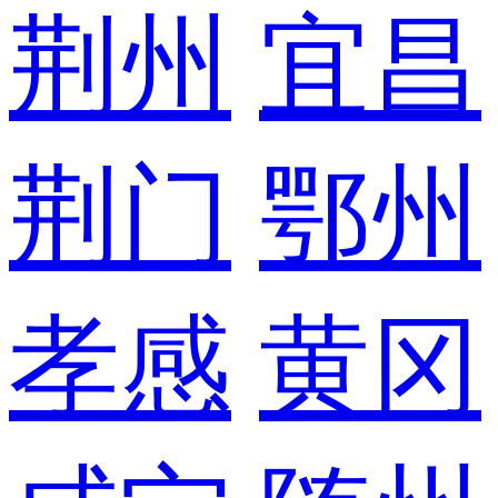
荆州
宜昌
荆门
鄂州
孝感
黄冈