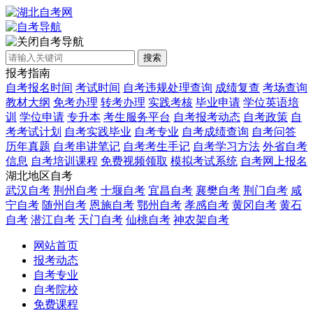
自考导航
搜索
报考指南
自考报名时间
考试时间
自考违规处理查询
成绩复查
考场查询
教材大纲
免考办理
转考办理
实践考核
毕业申请
学位英语培
训
学位申请
专升本
考生服务平台
自考报考动态
自考政策
自
考考试计划
自考实践毕业
自考专业
自考成绩查询
自考问答
历年真题
自考串讲笔记
自考考生手记
自考学习方法
外省自考
信息
自考培训课程
免费视频领取
模拟考试系统
自考网上报名
湖北地区自考
武汉自考
荆州自考
十堰自考
宜昌自考
襄樊自考
荆门自考
咸
宁自考
随州自考
恩施自考
鄂州自考
孝感自考
黄冈自考
黄石
自考
潜江自考
天门自考
仙桃自考
神农架自考
网站首页
报考动态
自考专业
自考院校
免费课程