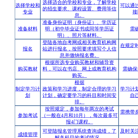
选择适合的学校和专业，了解学校
选择学校和
可以通
的招生要求、课程设置、费用等信
专业
接
息。
准备身份证明（身份证）、学历证
准备材料
明（初中毕业证书或同等学历证
需
明）、照片等材料。
登陆各地自考网或相关教育机构网
在规定
报名
站进行报名，按照要求填写个人信
息并缴纳报名费。
根据所选专业购买教材和辅导资
购买教材
料，可以在书店、网上或教育机构
需确保
购买。
根据
制定学习计
政策和学习进度，制定合理的学习
学习计
划
计划，确定要学习的科目和时间安
自
排。
按照规定，参加每年两次的考试
需携带
参加考试
（一般在4月和10月），每次最多可
报4门课程。
可登陆报名管理系统查询成绩，了
及时关
成绩管理
解各科目的考试情况。