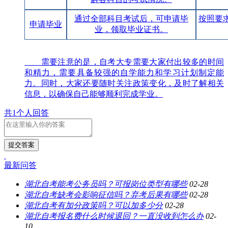
通过全部科目考试后，可申请毕
按照要
申请毕业
业，领取毕业证书。
需要注意的是，自考大专需要大家付出较多的时间
和精力，需要具备较强的自学能力和学习计划制定能
力。同时，大家还要随时关注政策变化，及时了解相关
信息，以确保自己能够顺利完成学业。
共1个人回答
提交答案
最新问答
湖北自考能考公务员吗？可报岗位类型有哪些
02-28
湖北自考缺考会影响征信吗？弃考后果有哪些
02-28
湖北自考有加分政策吗？可以加多少分
02-28
湖北自考报名费什么时候退回？一直没收到怎么办
02-
10