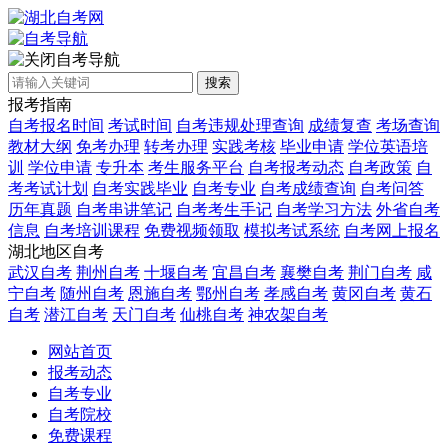
自考导航
搜索
报考指南
自考报名时间
考试时间
自考违规处理查询
成绩复查
考场查询
教材大纲
免考办理
转考办理
实践考核
毕业申请
学位英语培
训
学位申请
专升本
考生服务平台
自考报考动态
自考政策
自
考考试计划
自考实践毕业
自考专业
自考成绩查询
自考问答
历年真题
自考串讲笔记
自考考生手记
自考学习方法
外省自考
信息
自考培训课程
免费视频领取
模拟考试系统
自考网上报名
湖北地区自考
武汉自考
荆州自考
十堰自考
宜昌自考
襄樊自考
荆门自考
咸
宁自考
随州自考
恩施自考
鄂州自考
孝感自考
黄冈自考
黄石
自考
潜江自考
天门自考
仙桃自考
神农架自考
网站首页
报考动态
自考专业
自考院校
免费课程