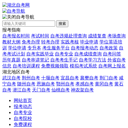
自考导航
搜索
报考指南
自考报名时间
考试时间
自考违规处理查询
成绩复查
考场查询
教材大纲
免考办理
转考办理
实践考核
毕业申请
学位英语培
训
学位申请
专升本
考生服务平台
自考报考动态
自考政策
自
考考试计划
自考实践毕业
自考专业
自考成绩查询
自考问答
历年真题
自考串讲笔记
自考考生手记
自考学习方法
外省自考
信息
自考培训课程
免费视频领取
模拟考试系统
自考网上报名
湖北地区自考
武汉自考
荆州自考
十堰自考
宜昌自考
襄樊自考
荆门自考
咸
宁自考
随州自考
恩施自考
鄂州自考
孝感自考
黄冈自考
黄石
自考
潜江自考
天门自考
仙桃自考
神农架自考
网站首页
报考动态
自考专业
自考院校
免费课程