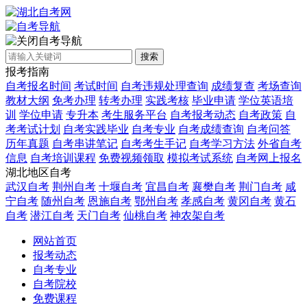
自考导航
搜索
报考指南
自考报名时间
考试时间
自考违规处理查询
成绩复查
考场查询
教材大纲
免考办理
转考办理
实践考核
毕业申请
学位英语培
训
学位申请
专升本
考生服务平台
自考报考动态
自考政策
自
考考试计划
自考实践毕业
自考专业
自考成绩查询
自考问答
历年真题
自考串讲笔记
自考考生手记
自考学习方法
外省自考
信息
自考培训课程
免费视频领取
模拟考试系统
自考网上报名
湖北地区自考
武汉自考
荆州自考
十堰自考
宜昌自考
襄樊自考
荆门自考
咸
宁自考
随州自考
恩施自考
鄂州自考
孝感自考
黄冈自考
黄石
自考
潜江自考
天门自考
仙桃自考
神农架自考
网站首页
报考动态
自考专业
自考院校
免费课程