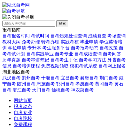
自考导航
搜索
报考指南
自考报名时间
考试时间
自考违规处理查询
成绩复查
考场查询
教材大纲
免考办理
转考办理
实践考核
毕业申请
学位英语培
训
学位申请
专升本
考生服务平台
自考报考动态
自考政策
自
考考试计划
自考实践毕业
自考专业
自考成绩查询
自考问答
历年真题
自考串讲笔记
自考考生手记
自考学习方法
外省自考
信息
自考培训课程
免费视频领取
模拟考试系统
自考网上报名
湖北地区自考
武汉自考
荆州自考
十堰自考
宜昌自考
襄樊自考
荆门自考
咸
宁自考
随州自考
恩施自考
鄂州自考
孝感自考
黄冈自考
黄石
自考
潜江自考
天门自考
仙桃自考
神农架自考
网站首页
报考动态
自考专业
自考院校
免费课程