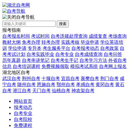
自考导航
搜索
报考指南
自考报名时间
考试时间
自考违规处理查询
成绩复查
考场查询
教材大纲
免考办理
转考办理
实践考核
毕业申请
学位英语培
训
学位申请
专升本
考生服务平台
自考报考动态
自考政策
自
考考试计划
自考实践毕业
自考专业
自考成绩查询
自考问答
历年真题
自考串讲笔记
自考考生手记
自考学习方法
外省自考
信息
自考培训课程
免费视频领取
模拟考试系统
自考网上报名
湖北地区自考
武汉自考
荆州自考
十堰自考
宜昌自考
襄樊自考
荆门自考
咸
宁自考
随州自考
恩施自考
鄂州自考
孝感自考
黄冈自考
黄石
自考
潜江自考
天门自考
仙桃自考
神农架自考
网站首页
报考动态
自考专业
自考院校
免费课程