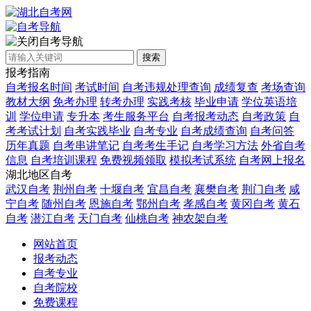
自考导航
搜索
报考指南
自考报名时间
考试时间
自考违规处理查询
成绩复查
考场查询
教材大纲
免考办理
转考办理
实践考核
毕业申请
学位英语培
训
学位申请
专升本
考生服务平台
自考报考动态
自考政策
自
考考试计划
自考实践毕业
自考专业
自考成绩查询
自考问答
历年真题
自考串讲笔记
自考考生手记
自考学习方法
外省自考
信息
自考培训课程
免费视频领取
模拟考试系统
自考网上报名
湖北地区自考
武汉自考
荆州自考
十堰自考
宜昌自考
襄樊自考
荆门自考
咸
宁自考
随州自考
恩施自考
鄂州自考
孝感自考
黄冈自考
黄石
自考
潜江自考
天门自考
仙桃自考
神农架自考
网站首页
报考动态
自考专业
自考院校
免费课程