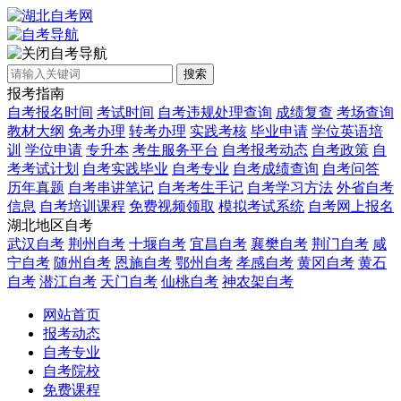
自考导航
搜索
报考指南
自考报名时间
考试时间
自考违规处理查询
成绩复查
考场查询
教材大纲
免考办理
转考办理
实践考核
毕业申请
学位英语培
训
学位申请
专升本
考生服务平台
自考报考动态
自考政策
自
考考试计划
自考实践毕业
自考专业
自考成绩查询
自考问答
历年真题
自考串讲笔记
自考考生手记
自考学习方法
外省自考
信息
自考培训课程
免费视频领取
模拟考试系统
自考网上报名
湖北地区自考
武汉自考
荆州自考
十堰自考
宜昌自考
襄樊自考
荆门自考
咸
宁自考
随州自考
恩施自考
鄂州自考
孝感自考
黄冈自考
黄石
自考
潜江自考
天门自考
仙桃自考
神农架自考
网站首页
报考动态
自考专业
自考院校
免费课程