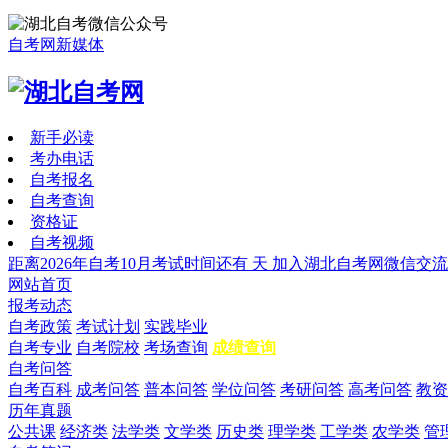
自考网新媒体
新手必读
考办电话
自考报名
自考查询
资格证
自考视频
距离2026年自考10月考试时间还有
天
加入湖北自考网微信交流
网站首页
报考动态
自考政策
考试计划
实践毕业
自考专业
自考院校
考场查询
成绩查询
自考问答
自考百科
成考问答
普本问答
学位问答
考研问答
高考问答
教资
历年真题
公共课
经济类
法学类
文学类
历史类
理学类
工学类
农学类
管