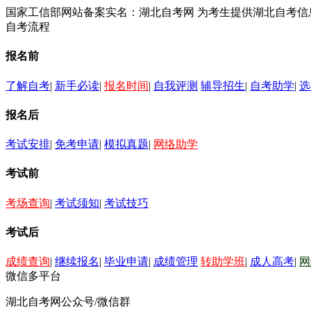
国家工信部网站备案实名：湖北自考网 为考生提供湖北自考
自考流程
报名前
了解自考
|
新手必读
|
报名时间
|
自我评测
辅导招生
|
自考助学
|
选
报名后
考试安排
|
免考申请
|
模拟真题
|
网络助学
考试前
考场查询
|
考试须知
|
考试技巧
考试后
成绩查询
|
继续报名
|
毕业申请
|
成绩管理
转助学班
|
成人高考
|
网
微信多平台
湖北自考网公众号/微信群