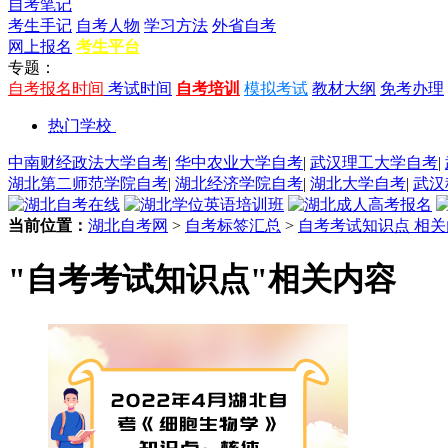
自考笔记
考生手记
自考人物
学习方法
外省自考
网上报名
考生平台
专题：
自考报名时间
考试时间
自考培训
模拟考试
教材大纲
免考办理
热门学校
中南财经政法大学自考
|
华中农业大学自考
|
武汉理工大学自考
|
湖北第二师范学院自考
|
湖北经济学院自考
|
湖北大学自考
|
武汉
当前位置：
湖北自考网
>
自考标签汇总
>
自考考试知识点 相关
"自考考试知识点"相关内容