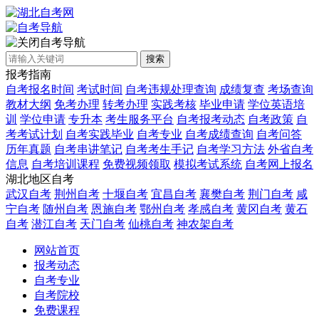
自考导航
搜索
报考指南
自考报名时间
考试时间
自考违规处理查询
成绩复查
考场查询
教材大纲
免考办理
转考办理
实践考核
毕业申请
学位英语培
训
学位申请
专升本
考生服务平台
自考报考动态
自考政策
自
考考试计划
自考实践毕业
自考专业
自考成绩查询
自考问答
历年真题
自考串讲笔记
自考考生手记
自考学习方法
外省自考
信息
自考培训课程
免费视频领取
模拟考试系统
自考网上报名
湖北地区自考
武汉自考
荆州自考
十堰自考
宜昌自考
襄樊自考
荆门自考
咸
宁自考
随州自考
恩施自考
鄂州自考
孝感自考
黄冈自考
黄石
自考
潜江自考
天门自考
仙桃自考
神农架自考
网站首页
报考动态
自考专业
自考院校
免费课程