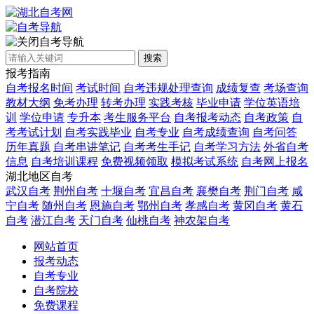
自考导航
搜索
报考指南
自考报名时间
考试时间
自考违规处理查询
成绩复查
考场查询
教材大纲
免考办理
转考办理
实践考核
毕业申请
学位英语培
训
学位申请
专升本
考生服务平台
自考报考动态
自考政策
自
考考试计划
自考实践毕业
自考专业
自考成绩查询
自考问答
历年真题
自考串讲笔记
自考考生手记
自考学习方法
外省自考
信息
自考培训课程
免费视频领取
模拟考试系统
自考网上报名
湖北地区自考
武汉自考
荆州自考
十堰自考
宜昌自考
襄樊自考
荆门自考
咸
宁自考
随州自考
恩施自考
鄂州自考
孝感自考
黄冈自考
黄石
自考
潜江自考
天门自考
仙桃自考
神农架自考
网站首页
报考动态
自考专业
自考院校
免费课程