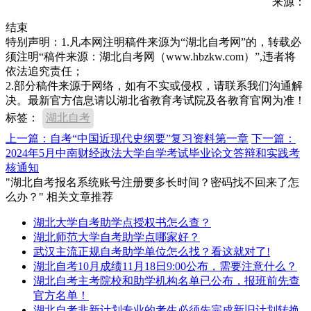
来源：
结束
特别声明：1.凡本网注明稿件来源为“湖北自考网”的，转载必
须注明“稿件来源：湖北自考网（www.hbzkw.com）”,违者将
依法追究责任；
2.部分稿件来源于网络，如有不实或侵权，请联系我们沟通解
决。最新官方信息请以湖北省教育考试院及各教育官网为准！
标签：
湖北自考
上一篇：自考“中国近现代史纲要”复习资料第一章
下一篇：
2024年5月中南财经政法大学自学考试毕业论文答辩和实践考
核通知
"湖北自考报名系统账号注册要多长时间？密码找不回来了怎
么办？" 相关文章推荐
湖北大学自考助学点授权书怎么查？
湖北师范大学自考助学点哪家好？
武汉主流正规自考助学单位怎么找？看这就对了!
湖北自考10月成绩11月18日9:00公布，需要注意什么？
湖北自考主考院校和助学机构名单已公布，报班前先查
官方名单！
湖北自考非新计划专业的考生必须先完成新旧计划转换