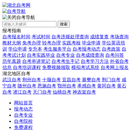
自考导航
搜索
报考指南
自考报名时间
考试时间
自考违规处理查询
成绩复查
考场查询
教材大纲
免考办理
转考办理
实践考核
毕业申请
学位英语培
训
学位申请
专升本
考生服务平台
自考报考动态
自考政策
自
考考试计划
自考实践毕业
自考专业
自考成绩查询
自考问答
历年真题
自考串讲笔记
自考考生手记
自考学习方法
外省自考
信息
自考培训课程
免费视频领取
模拟考试系统
自考网上报名
湖北地区自考
武汉自考
荆州自考
十堰自考
宜昌自考
襄樊自考
荆门自考
咸
宁自考
随州自考
恩施自考
鄂州自考
孝感自考
黄冈自考
黄石
自考
潜江自考
天门自考
仙桃自考
神农架自考
网站首页
报考动态
自考专业
自考院校
免费课程