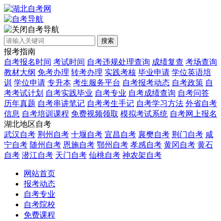
自考导航
搜索
报考指南
自考报名时间
考试时间
自考违规处理查询
成绩复查
考场查询
教材大纲
免考办理
转考办理
实践考核
毕业申请
学位英语培
训
学位申请
专升本
考生服务平台
自考报考动态
自考政策
自
考考试计划
自考实践毕业
自考专业
自考成绩查询
自考问答
历年真题
自考串讲笔记
自考考生手记
自考学习方法
外省自考
信息
自考培训课程
免费视频领取
模拟考试系统
自考网上报名
湖北地区自考
武汉自考
荆州自考
十堰自考
宜昌自考
襄樊自考
荆门自考
咸
宁自考
随州自考
恩施自考
鄂州自考
孝感自考
黄冈自考
黄石
自考
潜江自考
天门自考
仙桃自考
神农架自考
网站首页
报考动态
自考专业
自考院校
免费课程