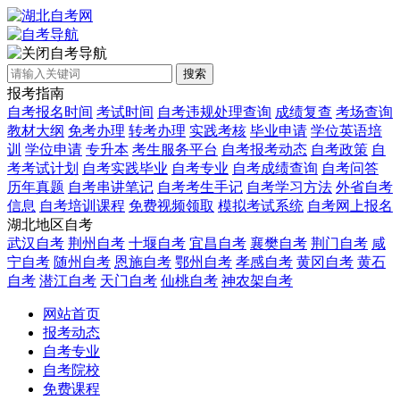
自考导航
搜索
报考指南
自考报名时间
考试时间
自考违规处理查询
成绩复查
考场查询
教材大纲
免考办理
转考办理
实践考核
毕业申请
学位英语培
训
学位申请
专升本
考生服务平台
自考报考动态
自考政策
自
考考试计划
自考实践毕业
自考专业
自考成绩查询
自考问答
历年真题
自考串讲笔记
自考考生手记
自考学习方法
外省自考
信息
自考培训课程
免费视频领取
模拟考试系统
自考网上报名
湖北地区自考
武汉自考
荆州自考
十堰自考
宜昌自考
襄樊自考
荆门自考
咸
宁自考
随州自考
恩施自考
鄂州自考
孝感自考
黄冈自考
黄石
自考
潜江自考
天门自考
仙桃自考
神农架自考
网站首页
报考动态
自考专业
自考院校
免费课程