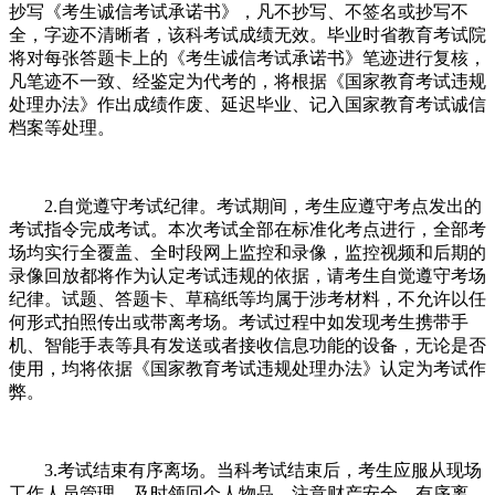
抄写《考生诚信考试承诺书》，凡不抄写、不签名或抄写不
全，字迹不清晰者，该科考试成绩无效。毕业时省教育考试院
将对每张答题卡上的《考生诚信考试承诺书》笔迹进行复核，
凡笔迹不一致、经鉴定为代考的，将根据《国家教育考试违规
处理办法》作出成绩作废、延迟毕业、记入国家教育考试诚信
档案等处理。
2.自觉遵守考试纪律。考试期间，考生应遵守考点发出的
考试指令完成考试。本次考试全部在标准化考点进行，全部考
场均实行全覆盖、全时段网上监控和录像，监控视频和后期的
录像回放都将作为认定考试违规的依据，请考生自觉遵守考场
纪律。试题、答题卡、草稿纸等均属于涉考材料，不允许以任
何形式拍照传出或带离考场。考试过程中如发现考生携带手
机、智能手表等具有发送或者接收信息功能的设备，无论是否
使用，均将依据《国家教育考试违规处理办法》认定为考试作
弊。
3.考试结束有序离场。当科考试结束后，考生应服从现场
工作人员管理，及时领回个人物品，注意财产安全，有序离