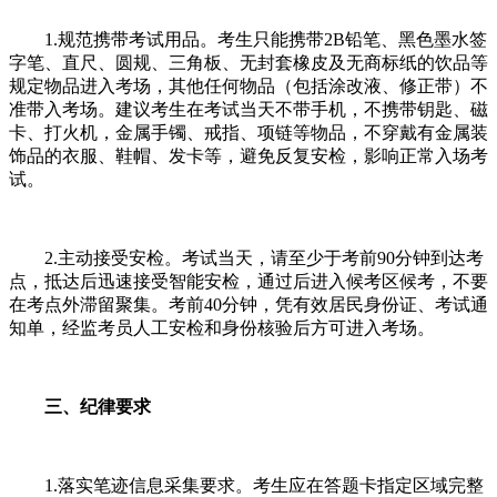
1.规范携带考试用品。考生只能携带2B铅笔、黑色墨水签
字笔、直尺、圆规、三角板、无封套橡皮及无商标纸的饮品等
规定物品进入考场，其他任何物品（包括涂改液、修正带）不
准带入考场。建议考生在考试当天不带手机，不携带钥匙、磁
卡、打火机，金属手镯、戒指、项链等物品，不穿戴有金属装
饰品的衣服、鞋帽、发卡等，避免反复安检，影响正常入场考
试。
2.主动接受安检。考试当天，请至少于考前90分钟到达考
点，抵达后迅速接受智能安检，通过后进入候考区候考，不要
在考点外滞留聚集。考前40分钟，凭有效居民身份证、考试通
知单，经监考员人工安检和身份核验后方可进入考场。
三、纪律要求
1.落实笔迹信息采集要求。考生应在答题卡指定区域完整