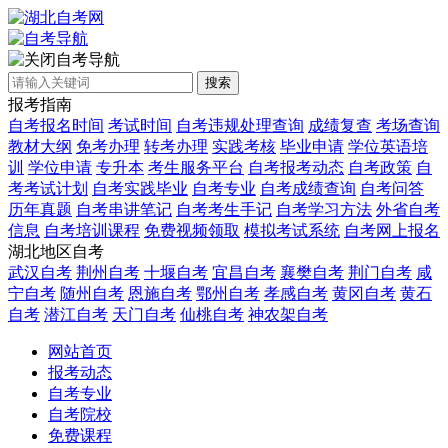
自考导航
搜索
报考指南
自考报名时间
考试时间
自考违规处理查询
成绩复查
考场查询
教材大纲
免考办理
转考办理
实践考核
毕业申请
学位英语培
训
学位申请
专升本
考生服务平台
自考报考动态
自考政策
自
考考试计划
自考实践毕业
自考专业
自考成绩查询
自考问答
历年真题
自考串讲笔记
自考考生手记
自考学习方法
外省自考
信息
自考培训课程
免费视频领取
模拟考试系统
自考网上报名
湖北地区自考
武汉自考
荆州自考
十堰自考
宜昌自考
襄樊自考
荆门自考
咸
宁自考
随州自考
恩施自考
鄂州自考
孝感自考
黄冈自考
黄石
自考
潜江自考
天门自考
仙桃自考
神农架自考
网站首页
报考动态
自考专业
自考院校
免费课程