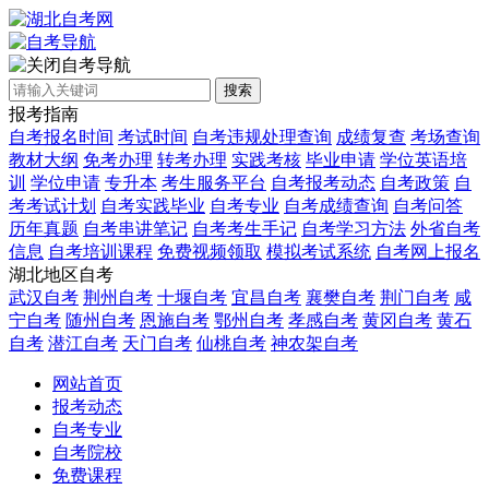
自考导航
搜索
报考指南
自考报名时间
考试时间
自考违规处理查询
成绩复查
考场查询
教材大纲
免考办理
转考办理
实践考核
毕业申请
学位英语培
训
学位申请
专升本
考生服务平台
自考报考动态
自考政策
自
考考试计划
自考实践毕业
自考专业
自考成绩查询
自考问答
历年真题
自考串讲笔记
自考考生手记
自考学习方法
外省自考
信息
自考培训课程
免费视频领取
模拟考试系统
自考网上报名
湖北地区自考
武汉自考
荆州自考
十堰自考
宜昌自考
襄樊自考
荆门自考
咸
宁自考
随州自考
恩施自考
鄂州自考
孝感自考
黄冈自考
黄石
自考
潜江自考
天门自考
仙桃自考
神农架自考
网站首页
报考动态
自考专业
自考院校
免费课程