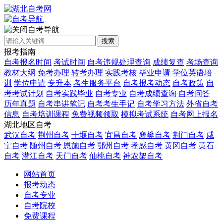
自考导航
搜索
报考指南
自考报名时间
考试时间
自考违规处理查询
成绩复查
考场查询
教材大纲
免考办理
转考办理
实践考核
毕业申请
学位英语培
训
学位申请
专升本
考生服务平台
自考报考动态
自考政策
自
考考试计划
自考实践毕业
自考专业
自考成绩查询
自考问答
历年真题
自考串讲笔记
自考考生手记
自考学习方法
外省自考
信息
自考培训课程
免费视频领取
模拟考试系统
自考网上报名
湖北地区自考
武汉自考
荆州自考
十堰自考
宜昌自考
襄樊自考
荆门自考
咸
宁自考
随州自考
恩施自考
鄂州自考
孝感自考
黄冈自考
黄石
自考
潜江自考
天门自考
仙桃自考
神农架自考
网站首页
报考动态
自考专业
自考院校
免费课程