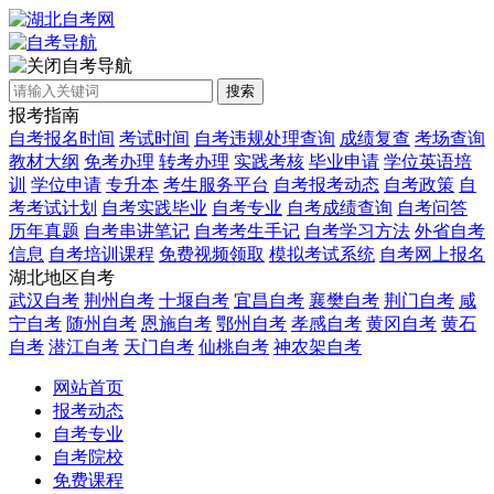
自考导航
搜索
报考指南
自考报名时间
考试时间
自考违规处理查询
成绩复查
考场查询
教材大纲
免考办理
转考办理
实践考核
毕业申请
学位英语培
训
学位申请
专升本
考生服务平台
自考报考动态
自考政策
自
考考试计划
自考实践毕业
自考专业
自考成绩查询
自考问答
历年真题
自考串讲笔记
自考考生手记
自考学习方法
外省自考
信息
自考培训课程
免费视频领取
模拟考试系统
自考网上报名
湖北地区自考
武汉自考
荆州自考
十堰自考
宜昌自考
襄樊自考
荆门自考
咸
宁自考
随州自考
恩施自考
鄂州自考
孝感自考
黄冈自考
黄石
自考
潜江自考
天门自考
仙桃自考
神农架自考
网站首页
报考动态
自考专业
自考院校
免费课程