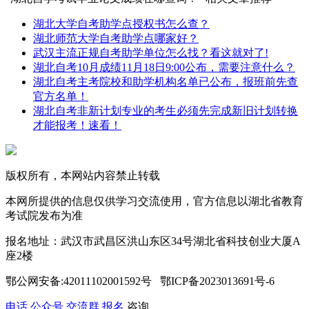
湖北大学自考助学点授权书怎么查？
湖北师范大学自考助学点哪家好？
武汉主流正规自考助学单位怎么找？看这就对了!
湖北自考10月成绩11月18日9:00公布，需要注意什么？
湖北自考主考院校和助学机构名单已公布，报班前先查
官方名单！
湖北自考非新计划专业的考生必须先完成新旧计划转换
才能报考！速看！
版权所有，本网站内容禁止转载
本网所提供的信息仅供学习交流使用，官方信息以湖北省教育
考试院发布为准
报名地址：武汉市武昌区洪山东区34号湖北省科技创业大厦A
座2楼
鄂公网安备:42011102001592号 鄂ICP备2023013691号-6
电话
公众号
交流群
报名
咨询