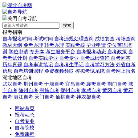
自考导航
搜索
报考指南
自考报名时间
考试时间
自考违规处理查询
成绩复查
考场查询
教材大纲
免考办理
转考办理
实践考核
毕业申请
学位英语培
训
学位申请
专升本
考生服务平台
自考报考动态
自考政策
自
考考试计划
自考实践毕业
自考专业
自考成绩查询
自考问答
历年真题
自考串讲笔记
自考考生手记
自考学习方法
外省自考
信息
自考培训课程
免费视频领取
模拟考试系统
自考网上报名
湖北地区自考
武汉自考
荆州自考
十堰自考
宜昌自考
襄樊自考
荆门自考
咸
宁自考
随州自考
恩施自考
鄂州自考
孝感自考
黄冈自考
黄石
自考
潜江自考
天门自考
仙桃自考
神农架自考
网站首页
报考动态
自考专业
自考院校
免费课程