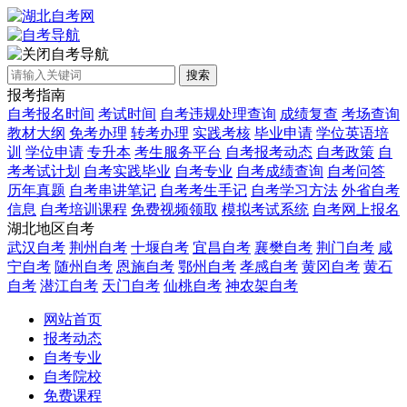
自考导航
搜索
报考指南
自考报名时间
考试时间
自考违规处理查询
成绩复查
考场查询
教材大纲
免考办理
转考办理
实践考核
毕业申请
学位英语培
训
学位申请
专升本
考生服务平台
自考报考动态
自考政策
自
考考试计划
自考实践毕业
自考专业
自考成绩查询
自考问答
历年真题
自考串讲笔记
自考考生手记
自考学习方法
外省自考
信息
自考培训课程
免费视频领取
模拟考试系统
自考网上报名
湖北地区自考
武汉自考
荆州自考
十堰自考
宜昌自考
襄樊自考
荆门自考
咸
宁自考
随州自考
恩施自考
鄂州自考
孝感自考
黄冈自考
黄石
自考
潜江自考
天门自考
仙桃自考
神农架自考
网站首页
报考动态
自考专业
自考院校
免费课程