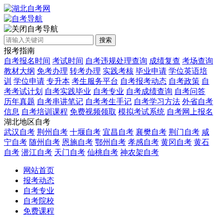
自考导航
搜索
报考指南
自考报名时间
考试时间
自考违规处理查询
成绩复查
考场查询
教材大纲
免考办理
转考办理
实践考核
毕业申请
学位英语培
训
学位申请
专升本
考生服务平台
自考报考动态
自考政策
自
考考试计划
自考实践毕业
自考专业
自考成绩查询
自考问答
历年真题
自考串讲笔记
自考考生手记
自考学习方法
外省自考
信息
自考培训课程
免费视频领取
模拟考试系统
自考网上报名
湖北地区自考
武汉自考
荆州自考
十堰自考
宜昌自考
襄樊自考
荆门自考
咸
宁自考
随州自考
恩施自考
鄂州自考
孝感自考
黄冈自考
黄石
自考
潜江自考
天门自考
仙桃自考
神农架自考
网站首页
报考动态
自考专业
自考院校
免费课程