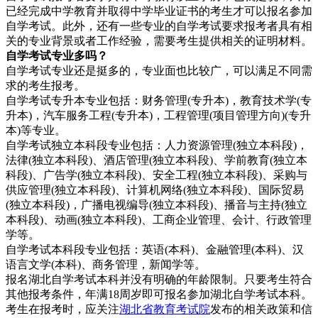
已经完成中学教育并取得中学毕业证书的考生才可以报名参加
自学考试。此外，还有一些专业的自学考试要求报考者具有相
关的专业背景或者工作经验，需要考生提供相关的证明材料。
自学考试专业
多吗？
自学考试专业还是挺多的，专业面也比较广，可以满足不同需
求的考生报考。
自学考试专升本专业包括：财务管理(专升本)，教育技术学(专
升本)，汽车服务工程(专升本)，工程管理(项目管理方向)(专升
本)等专业。
自学考试独立本科段专业包括：人力资源管理(独立本科段)，
法律(独立本科段)、酒店管理(独立本科段)、学前教育(独立本
科段)、广告学(独立本科段)、安全工程(独立本科段)、采购与
供应管理(独立本科段)、计算机网络(独立本科段)、国际贸易
(独立本科段)，广播电视编导(独立本科段)、播音与主持(独立
本科段)、动画(独立本科段)、工商企业管理、会计、行政管理
学等。
自学考试本科段专业包括：英语(本科)、金融管理(本科)、汉
语言文学(本科)、商务管理，新闻学等。
报名湖北自学考试本科并没有明确的年龄限制。只要考生符合
其他报考条件，年满18周岁即可报名参加湖北自学考试本科。
考生在报考时，应关注
湖北省教育考试院
发布的相关政策和信