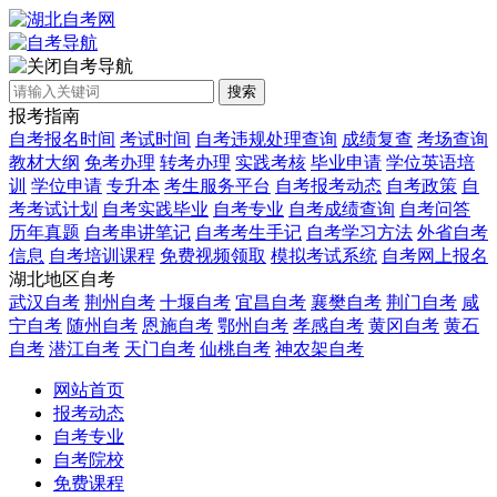
自考导航
搜索
报考指南
自考报名时间
考试时间
自考违规处理查询
成绩复查
考场查询
教材大纲
免考办理
转考办理
实践考核
毕业申请
学位英语培
训
学位申请
专升本
考生服务平台
自考报考动态
自考政策
自
考考试计划
自考实践毕业
自考专业
自考成绩查询
自考问答
历年真题
自考串讲笔记
自考考生手记
自考学习方法
外省自考
信息
自考培训课程
免费视频领取
模拟考试系统
自考网上报名
湖北地区自考
武汉自考
荆州自考
十堰自考
宜昌自考
襄樊自考
荆门自考
咸
宁自考
随州自考
恩施自考
鄂州自考
孝感自考
黄冈自考
黄石
自考
潜江自考
天门自考
仙桃自考
神农架自考
网站首页
报考动态
自考专业
自考院校
免费课程