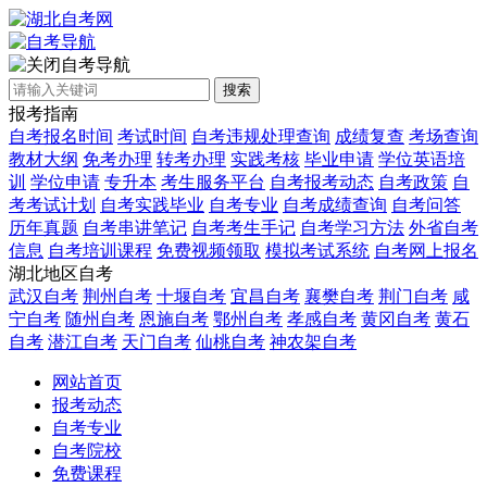
自考导航
搜索
报考指南
自考报名时间
考试时间
自考违规处理查询
成绩复查
考场查询
教材大纲
免考办理
转考办理
实践考核
毕业申请
学位英语培
训
学位申请
专升本
考生服务平台
自考报考动态
自考政策
自
考考试计划
自考实践毕业
自考专业
自考成绩查询
自考问答
历年真题
自考串讲笔记
自考考生手记
自考学习方法
外省自考
信息
自考培训课程
免费视频领取
模拟考试系统
自考网上报名
湖北地区自考
武汉自考
荆州自考
十堰自考
宜昌自考
襄樊自考
荆门自考
咸
宁自考
随州自考
恩施自考
鄂州自考
孝感自考
黄冈自考
黄石
自考
潜江自考
天门自考
仙桃自考
神农架自考
网站首页
报考动态
自考专业
自考院校
免费课程